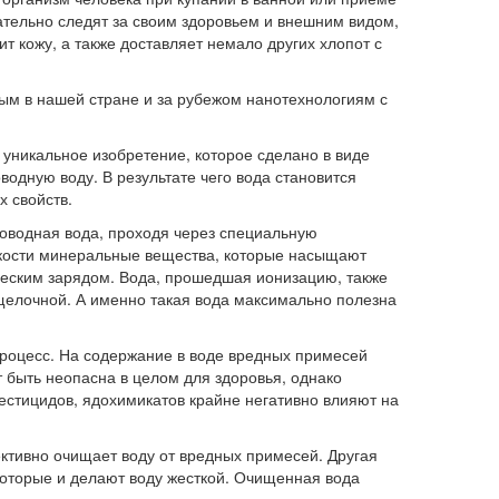
тельно следят за своим здоровьем и внешним видом,
ит кожу, а также доставляет немало других хлопот с
ым в нашей стране и за рубежом нанотехнологиям с
уникальное изобретение, которое сделано в виде
одную воду. В результате чего вода становится
х свойств.
оводная вода, проходя через специальную
кости минеральные вещества, которые насыщают
ческим зарядом. Вода, прошедшая ионизацию, также
ощелочной. А именно такая вода максимально полезна
роцесс. На содержание в воде вредных примесей
 быть неопасна в целом для здоровья, однако
естицидов, ядохимикатов крайне негативно влияют на
тивно очищает воду от вредных примесей. Другая
которые и делают воду жесткой. Очищенная вода