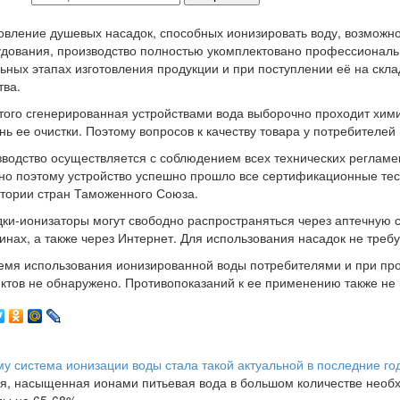
овление душевых насадок, способных ионизировать воду, возможн
дования, производство полностью укомплектовано профессионал
ьных этапах изготовления продукции и при поступлении её на скл
тва.
того сгенерированная устройствами вода выборочно проходит хим
нь ее очистки. Поэтому вопросов к качеству товара у потребителей
водство осуществляется с соблюдением всех технических регламе
о поэтому устройство успешно прошло все сертификационные тес
тории стран Таможенного Союза.
ки-ионизаторы могут свободно распространяться через аптечную 
инах, а также через Интернет. Для использования насадок не треб
емя использования ионизированной воды потребителями и при про
тов не обнаружено. Противопоказаний к ее применению также не 
у система ионизации воды стала такой актуальной в последние го
я, насыщенная ионами питьевая вода в большом количестве необх
ды на 65-68%.