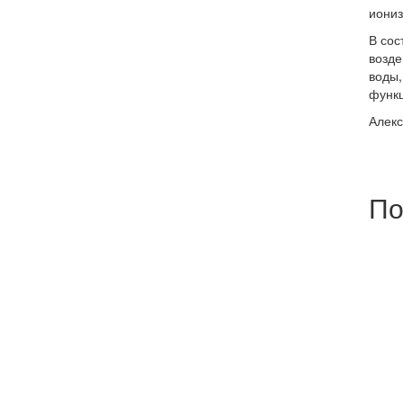
иониз
В сос
возде
воды,
функц
Алек
По