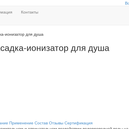
В
мация
Контакты
ка-ионизатор для душа
садка-ионизатор для душа
ание
Применение
Состав
Отзывы
Сертификация
ожительном и отрицательном воздействии водопроводной воды на 