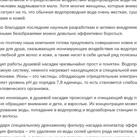
человек задумывается мало. Хотя многие женщины, которые внима
 сетуют на то, что обычная водопроводная вода очень жесткая, суш
ами и кожей.
о благодаря последним научным разработкам и активно внедряем
ными безобразиями можно довольно эффективно бороться.
о поэтому наша компания готова предложить совершенно новое и 
ки для душа, оказывающее ионизирующее воздействие на водопров
любной для волос и кожи, а также несет в себе целый ряд полезны
ип работы душевой насадки чрезвычайно прост и понятен. Водопр
жную систему, немного нагревает находящиеся в специальной ем
ионами. Ионы – это частицы, обладающие отрицательным электри
яет уровень рН до порядка 7,8 единицы, то есть становится слаб
еловеческого организма.
о ионизации, в душевой насадке происходит и очищающий воду п
ня обращают внимание и дети, и взрослые. Их концентрация может
рование воды, попадание в водопровод и водозаборные станции п
и волосы.
даря специальному дренажному фильтру насадка-ионизатор эффек
ия фильтра – это удаление из воды солей целого ряда металлов, 