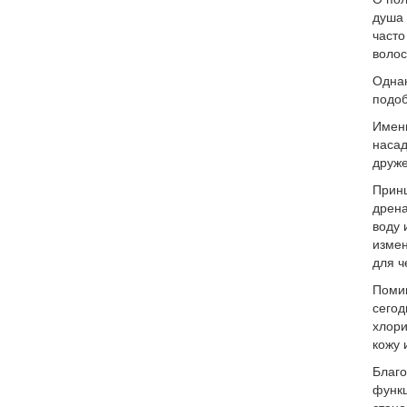
душа 
часто
волос
Однак
подоб
Именн
насад
друже
Принц
дрена
воду 
измен
для ч
Помим
сегод
хлори
кожу 
Благо
функц