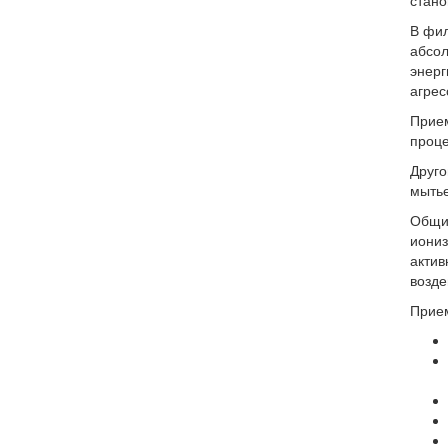
стано
В фил
абсол
энерг
агрес
Прием
проце
Друго
мытье
Общий
иониз
актив
возде
Прием