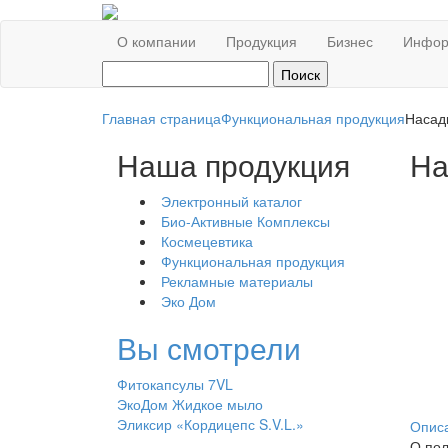
О компании
Продукция
Бизнес
Инфор
Главная страница
Функциональная продукция
Насад
Наша продукция
На
Электронный каталог
Био-Активные Комплексы
Космецевтика
Функциональная продукция
Рекламные материалы
Эко Дом
Вы смотрели
Фитокапсулы 7VL
ЭкоДом Жидкое мыло
Эликсир «Кордицепс S.V.L.»
Опис
О пол