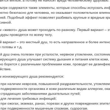
вятся мягкой, а потому не наносит вреда человеческому здоровью.
ьтре содержатся также элементы, которые способны испускать инф
ютно безопасно для человека, но оказывает положительное влияни
ией. Подобный эффект позволяет разбивать крупные и вредные кри
сивной.
 «живого» душа может проходить по-разному. Первый вариант – 
дуры проводятся по всему телу.
й вариант – это местный душ, то есть направленное и более интен
 головы и т.д.
 душ очень полезен при усталости, нервном утомлении, состояни
ирующего душа улучшает систему дыхания и питания клеток кожи,
но борется с различными проблемами кожи, проводит ее дезинфек
йствие.
 ионизирующего душа рекомендуется:
при наличии неврозов, повышенной раздражительности, утомляемо
подверженности организма и кожи различным видам аллергии, ока
страдающих заболеваниями дыхательных путей;
для лечения грибковых инфекций;
при ожогах, экземах, ранах, порезах и других повреждениях эпите
при подверженности мышечным спазмам, судорогам.