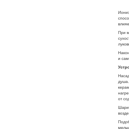
Иониз
спосо
влияе
При м
сухос
луков
Након
и сам
Устр
Насад
душа.
керам
нагре
от со
Шарик
возде
Подоб
мельч