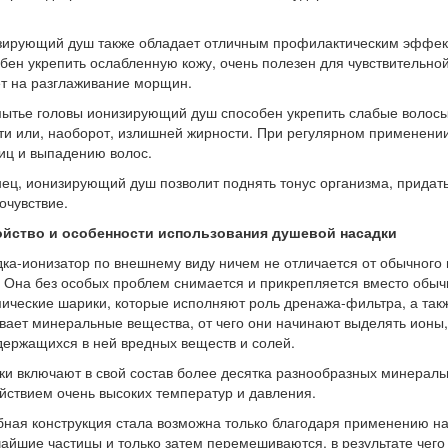
ирующий душ также обладает отличным профилактическим эффек
бен укрепить ослабленную кожу, очень полезен для чувствительн
т на разглаживание морщин.
ытье головы ионизирующий душ способен укрепить слабые волосы,
ти или, наоборот, излишней жирности. При регулярном применен
иц и выпадению волос.
ец, ионизирующий душ позволит поднять тонус организма, придат
очувствие.
ойство и особенности использования душевой насадки
ка-ионизатор по внешнему виду ничем не отличается от обычного
 Она без особых проблем снимается и прикрепляется вместо обычн
ические шарики, которые исполняют роль дренажа-фильтра, а такж
вает минеральные вещества, от чего они начинают выделять ионы
держащихся в ней вредных веществ и солей.
и включают в свой состав более десятка разнообразных минераль
йствием очень высоких температур и давления.
ная конструкция стала возможна только благодаря применению на
айшие частицы и только затем перемешиваются, в результате чего