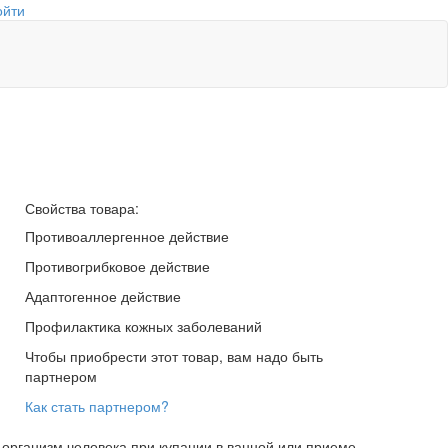
ойти
Свойства товара:
Противоаллергенное действие
Противогрибковое действие
Адаптогенное действие
Профилактика кожных заболеваний
Чтобы приобрести этот товар, вам надо быть
партнером
Как стать партнером?
организм человека при купании в ванной или приеме