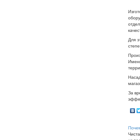
Изгот
обору
отдел
качес
Для э
степе
Произ
Именн
терри
Насад
магаз
За вр
эффек
Почем
Чиста
из во