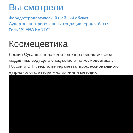
Вы смотрели
Фарадотерапевтический шейный обхват
Супер концентрированный кондиционер для белья
Гель ''Si ERA KANTA''
Космецевтика
Лекция Сусанны Беловской - доктора биологической
медицины, ведущего специалиста по космецевтике в
России и СНГ, гештальт-терапевта, профессионального
нутрициолога, автора многих книг и методик.