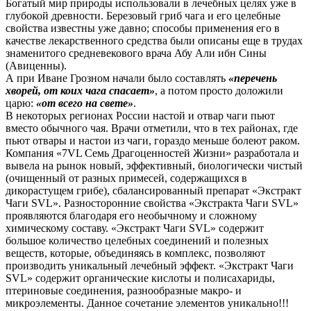
Богатый мир природы использовали в лечебных целях уже в
глубокой древности. Березовый гриб чага и его целебные
свойства известны уже давно; способы применения его в
качестве лекарственного средства были описаны еще в трудах
знаменитого средневекового врача Абу Али ибн Сины
(Авиценны).
А при Иване Грозном начали было составлять
«перечень
хворей, от коих чага спасает»
, а потом просто доложили
царю:
«от всего на свете»
.
В некоторых регионах России настой и отвар чаги пьют
вместо обычного чая. Врачи отметили, что в тех районах, где
пьют отвары и настои из чаги, гораздо меньше болеют раком.
Компания «7VL Семь Драгоценностей Жизни» разработала и
вывела на рынок новый, эффективный, биологически чистый
(очищенный от разных примесей, содержащихся в
дикорастущем грибе), сбалансированный препарат «Экстракт
Чаги SVL». Разносторонние свойства «Экстракта Чаги SVL»
проявляются благодаря его необычному и сложному
химическому составу. «Экстракт Чаги SVL» содержит
большое количество целебных соединений и полезных
веществ, которые, объединяясь в комплекс, позволяют
производить уникальный лечебный эффект. «Экстракт Чаги
SVL» содержит органические кислоты и полисахариды,
птериновые соединения, разнообразные макро- и
микроэлементы. Данное сочетание элементов уникально!!!