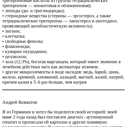
тритерпеновые кислоты из группы тетрациклических
тритерпенов — инонотовая и обликвиновая);
• липиды (ди- и триглицериды);
• стероидные вещества (стерины — эргостерол, а также
тетрациклические тритерпены — ланостерол и инотодиол,
проявляющий антибластическую активность);
• лигнин;
• клетчатка;
• свободные фенолы;
• флавоноиды;
• кумарин пеуцеданин;
• целлюлоза;
• зола (12,3%), богатая марганцем, который имеет значение в
лечебном действии чаги как активатора энзимов;
• другие микроэлементы в виде оксидов:
медь
, барий, цинк,
железо, кремний, алюминий, кальций, магний, калий, натрий,
причем калия в 5–6 раз больше, чем натрия
Андрей Кежватов
Я из Германии и хотел бы поделится своей историей: моей
маме 2 года назад был поставлен диагноз - аутоимунный
гепатит и прописали ей картизон и другие поиммуно