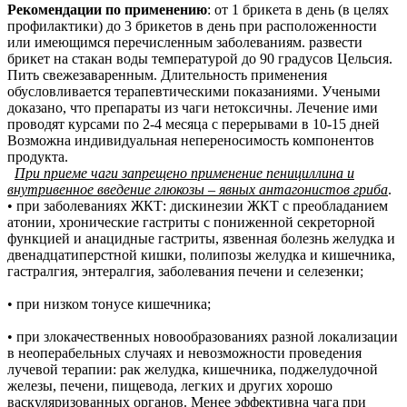
Рекомендации по применению
: от 1 брикета в день (в целях
профилактики) до 3 брикетов в день при расположенности
или имеющимся перечисленным заболеваниям. развести
брикет на стакан воды температурой до 90 градусов Цельсия.
Пить свежезаваренным. Длительность применения
обусловливается терапевтическими показаниями. Учеными
доказано, что препараты из чаги нетоксичны. Лечение ими
проводят курсами по 2-4 месяца с перерывами в 10-15 дней
Возможна индивидуальная непереносимость компонентов
продукта.
При приеме чаги запрещено применение пенициллина и
внутривенное введение глюкозы – явных антагонистов гриба
.
• при заболеваниях ЖКТ: дискинезии ЖКТ с преобладанием
атонии, хронические гастриты с пониженной секреторной
функцией и анацидные гастриты, язвенная болезнь желудка и
двенадцатиперстной кишки, полипозы желудка и кишечника,
гастралгия, энтералгия, заболевания печени и селезенки;
• при низком тонусе кишечника;
• при злокачественных новообразованиях разной локализации
в неоперабельных случаях и невозможности проведения
лучевой терапии: рак желудка, кишечника, поджелудочной
железы, печени, пищевода, легких и других хорошо
васкуляризованных органов. Менее эффективна чага при