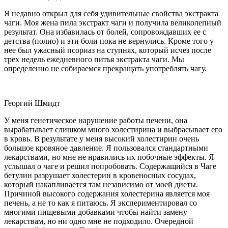
Я недавно открыл для себя удивительные свойства экстракта
чаги. Моя жена пила экстракт чаги и получила великолепный
результат. Она избавилась от болей, сопровождавших ее с
детства (полио) и эти боли пока не вернулись. Кроме того у
нее был ужасный псориаз на ступнях, который исчез после
трех недель ежедневного питья экстракта чаги. Мы
определенно не собираемся прекращать употреблять чагу.
Георгий Шмидт
У меня генетическое нарушение работы печени, она
вырабатывает слишком много холестирина и выбрасывает его
в кровь. В результате у меня высокий холестирин очень
большое кровяное давление. Я пользовался стандартными
лекарствами, но мне не нравились их побочные эффекты. Я
услышал о чаге и решил попробовать. Содержащийся в Чаге
бетулин разрушает холестерин в кровеносных сосудах,
который накапливается там независимо от моей диеты.
Причиной высокого содержания холестерина является моя
печень, а не то как я питаюсь. Я экспериментировал со
многими пищевыми добавками чтобы найти замену
лекарствам, но ни одно мне не подходило. Очередной