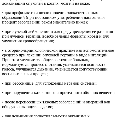
локализации опухолей в костях, мозге и на коже;
• для профилактики возникновения злокачественных
образований (при постоянном употреблении настоя чаги
процент заболеваний раком значительно ниже);
• при лучевой лейкопении и для предупреждения ее развития
при лучевой терапии, возобновления формулы крови и для
улучшения кровообращения;
• в оториноларингологической практике как вспомогательное
средство при лечении опухолей гортани в виде ингаляций.
При этом улучшается общее состояние больных,
нормализуется процесс глотания, уменьшается осиплость
голоса, улучшается дыхание, уменьшается сопутствующий
воспалительный процесс;
• при бессоннице, для успокоения нервной системы;
• при нарушении каталазного и протеазного обменов веществ;
• после перенесенных тяжелых заболеваний и операций как
общеукрепляющее средство;
• для повышения сопротивляемости организма к