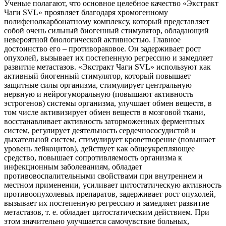
Ученые полагают, что основное целебное качество «Экстракт
Чаги SVL» проявляет благодаря хромогенному
полифенолкарбонатному комплексу, который представляет
собой очень сильный биогенный стимулятор, обладающий
невероятной биологической активностью. Главное
достоинство его – противораковое. Он задерживает рост
опухолей, вызывает их постепенную регрессию и замедляет
развитие метастазов. «Экстракт Чаги SVL» используют как
активный биогенный стимулятор, который повышает
защитные силы организма, стимулирует центральную
нервную и нейрогуморальную (повышают активность
эстрогенов) системы организма, улучшает обмен веществ, в
том числе активизирует обмен веществ в мозговой ткани,
восстанавливает активность заторможенных ферментных
систем, регулирует деятельность сердечнососудистой и
дыхательной систем, стимулирует кроветворение (повышает
уровень лейкоцитов), действует как общеукрепляющее
средство, повышает сопротивляемость организма к
инфекционным заболеваниям, обладает
противовоспалительными свойствами при внутреннем и
местном применении, усиливает цитостатическую активность
противоопухолевых препаратов, задерживает рост опухолей,
вызывает их постепенную регрессию и замедляет развитие
метастазов, т. е. обладает цитостатическим действием. При
этом значительно улучшается самочувствие больных,