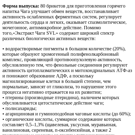
Форма выпуска:
80 брикетов для приготовления горячего
напитка Чага улучшает обмен веществ, восстанавливает
активность ослабленных ферментных систем, регулирует
деятельность сердца и легких, оказывает спазмолитическое,
мочегонное, антимикробное действие. Помимо
того,
«Экстракт Чаги
SVL
»
содержит широкий спектр
различных биологически активных веществ:
• водорастворимые пигменты в большом количестве (20%),
которые образуют хромогенный полифенолкарбоновый
комплекс, проявляющий противоопухолевую активность,
обусловленную тем, что фенольные соединения регулируют
активность цитоплазматических и митохондриальных АТФ-аз
и понижают образование АДФ, а поскольку
магнилизированные клетки в большей степени, чем
нормальные, зависят от гликолиза, то нарушение этого
процесса негативно отражается на их развитии;
• птерины (производные птеридина), наличием которых
обусловливается цитостатическое действие чаги;
• полисахариды;
• агарициновая и гуминоподобная чаговые кислоты (до 60%);
• органические кислоты, суммарное содержание которых
составляет 0,5–1,3% (щавелевая, уксусная, муравьиная,
ванилиновая, сиреневая, п-оксибензойная, а также 2