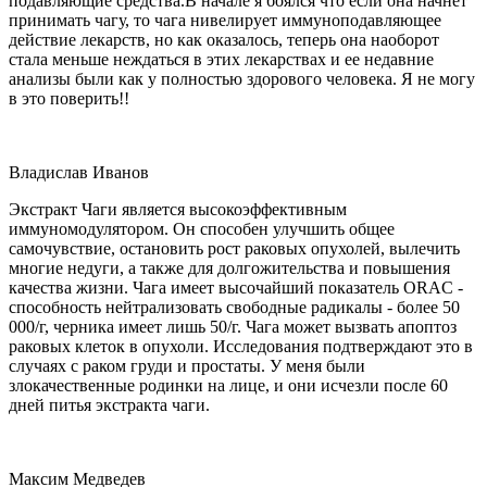
подавляющие средства.В начале я боялся что если она начнет
принимать чагу, то чага нивелирует иммуноподавляющее
действие лекарств, но как оказалось, теперь она наоборот
стала меньше неждаться в этих лекарствах и ее недавние
анализы были как у полностью здорового человека. Я не могу
в это поверить!!
Владислав Иванов
Экстракт Чаги является высокоэффективным
иммуномодулятором. Он способен улучшить общее
самочувствие, остановить рост раковых опухолей, вылечить
многие недуги, а также для долгожительства и повышения
качества жизни. Чага имеет высочайший показатель ORAC -
способность нейтрализовать свободные радикалы - более 50
000/г, черника имеет лишь 50/г. Чага может вызвать апоптоз
раковых клеток в опухоли. Исследования подтверждают это в
случаях с раком груди и простаты. У меня были
злокачественные родинки на лице, и они исчезли после 60
дней питья экстракта чаги.
Максим Медведев