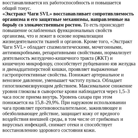
восстанавливается их работоспособность и повышается
общий тонус.
«Экстракт Чаги SVL» восстанавливает сопротивляемость
организма и его защитные механизмы, направленные на
борьбу со злокачественным ростом.
То есть происходит
повышение ослабленных функциональных свойств
организма, что и лежит в основе нормализации
жизнедеятельности тканей и органов. Кроме того, «Экстракт
Чаги SVL» обладает спазмолитическими, мочегонными,
антимикробными, репаративными свойствами, нормализует
деятельность желудочно-кишечного тракта (ЖКТ) и
кишечную микрофлору, способствует рубцеванию язв желудка
и двенадцатиперстной кишки, проявляет выраженные
гастропротективные свойства. Понижает артериальное и
венозное давление, уменьшает частоту пульса. Обладает
гипогликемизирующим действием. Максимальное снижение
уровня глюкозы в сыворотке крови наблюдается через 1,5–3
часа после приема внутрь. Уровень сахара при этом
понижается на 15,8–29,9%. При наружном использовании
чага проявляет противовоспалительное, заживляющее и
обезболивающее действие, защищает кожу от вредного
воздействия внешней среды, в том числе от грибковых и
вирусных инфекций, снимает отеки и способствует
восстановлению здорового состояния кожи.