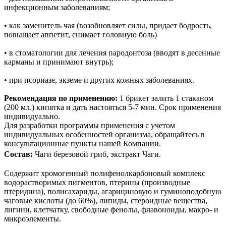
инфекционным заболеваниям;
• как заменитель чая (возобновляет силы, придает бодрость,
повышает аппетит, снимает
головную боль)
• в стоматологии для лечения пародонтоза (вводят в десенные
карманы и принимают внутрь);
• при
псориазе
, экземе и других кожных заболеваниях.
Рекомендация по применению:
1 брикет залить 1 стаканом
(200 мл.) кипятка и дать настояться 5-7 мин.
Срок применения
индивидуально.
Для разработки программы применения с учетом
индивидуальных особенностей организма, обращайтесь в
консультационные пункты нашей Компании.
Состав:
Чаги березовой гриб, экстракт Чаги.
Содержит хромогенный полифенолкарбоновый комплекс
водорастворимых пигментов, птерины (производные
птеридина), полисахариды, агарициновую и гуминоподобную
чаговые кислоты (до 60%), липиды, стероидные вещества,
лигнин, клетчатку, свободные фенолы, флавоноиды, макро- и
микроэлементы.